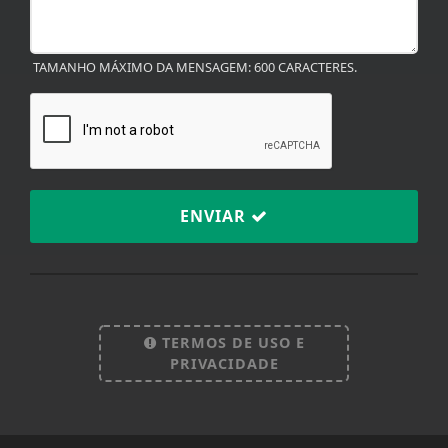
TAMANHO MÁXIMO DA MENSAGEM: 600 CARACTERES.
ENVIAR
Termos de Uso e Privacidade
TERMOS DE USO E
Esse site utiliza cookies para melhorar sua
PRIVACIDADE
experiência de navegação. Ao continuar o acesso,
entendemos que você concorda com nossos Termos
de Uso e Privacidade.
PARA MAIS INFORMAÇÕES,
ACESSE NOSSOS TERMOS
CLICANDO AQUI
V22.5-M.