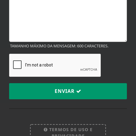
TAMANHO MÁXIMO DA MENSAGEM: 600 CARACTERES.
ENVIAR
Termos de Uso e Privacidade
Esse site utiliza cookies para melhorar sua
experiência de navegação. Ao continuar o acesso,
entendemos que você concorda com nossos Termos
TERMOS DE USO E
de Uso e Privacidade.
PRIVACIDADE