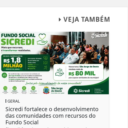
VEJA TAMBÉM
GERAL
SÃO JOR
icredi fortalece o desenvolvimento
Dia Nac
as comunidades com recursos do
import
undo Social
hábitos