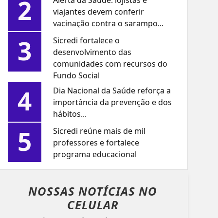
2
Alerta da Saúde: lojistas e
viajantes devem conferir
vacinação contra o sarampo...
3
Sicredi fortalece o
desenvolvimento das
comunidades com recursos do
Fundo Social
4
Dia Nacional da Saúde reforça a
importância da prevenção e dos
hábitos...
5
Sicredi reúne mais de mil
professores e fortalece
programa educacional
NOSSAS NOTÍCIAS
NO
CELULAR