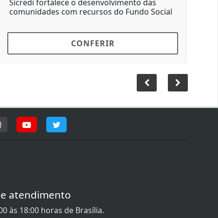
icredi fortalece o desenvolvimento das
Neste Di
omunidades com recursos do Fundo Social
clara: c
diário.
CONFERIR
de atendimento
0 às 18:00 horas de Brasília.