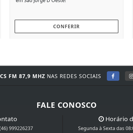
em São Jorge D'Oeste!
S
c
CONFERIR
CS FM 87,9 MHZ
NAS REDES SOCIAIS
FALE CONOSCO
ontato
Horário 
(46) 999226237
Segunda à Sexta das 08:0