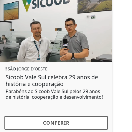
OESTE
SÃO JORGE D'OESTE
 Sul celebra 29 anos de
Prefeitura e Defes
cooperação
ações preventivas
de chuvas...
icoob Vale Sul pelos 29 anos
cooperação e desenvolvimento!
A Prefeitura orienta 
acompanhar os alerta
Civil e pelos...
CONFERIR
CON