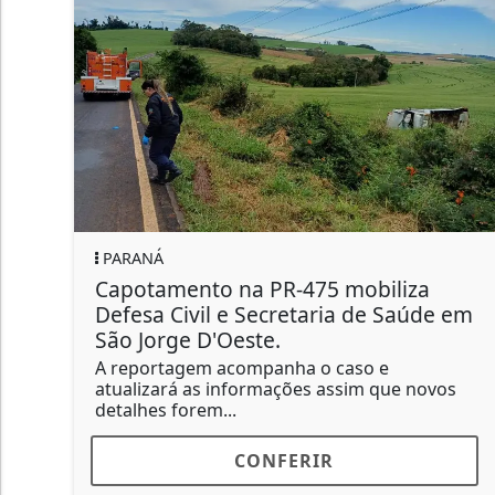
ANÁ
PARANÁ
otamento na PR-475 mobiliza
GRANIZ
sa Civil e Secretaria de Saúde em
INTERI
Jorge D'Oeste.
QUINTA
portagem acompanha o caso e
Até o mo
lizará as informações assim que novos
danos ma
hes forem...
CONFERIR