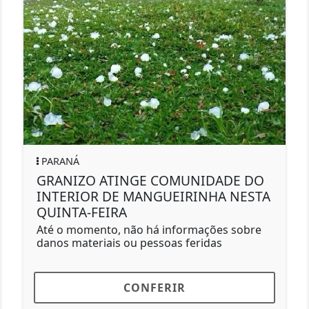
SÃO JORGE D'
O ATINGE COMUNIDADE DO
Sicoob Vale
OR DE MANGUEIRINHA NESTA
história e 
-FEIRA
Parabéns ao S
de história, 
mento, não há informações sobre
teriais ou pessoas feridas
CONFERIR