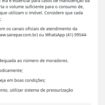
a: ela é essencial para casos de manutenção da
orta o volume suficiente para o consumo de,
que utilizam o imóvel. Considere que cada
;
om os canais oficiais de atendimento da
(www.sanepar.com.br) ou WhatsApp (41) 99544-
adequada ao número de moradores.
iodicamente;
steja em boas condições;
to, utilizar sistema de pressurização