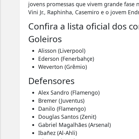
jovens promessas que vivem grande fase na
Vini Jr.
,
Raphinha
,
Casemiro
e o jovem
Endr
Confira a lista oficial dos 
Goleiros
Alisson
(Liverpool)
Ederson
(Fenerbahçe)
Weverton
(Grêmio)
Defensores
Alex Sandro
(Flamengo)
Bremer
(Juventus)
Danilo
(Flamengo)
Douglas Santos
(Zenit)
Gabriel Magalhães
(Arsenal)
Ibañez
(Al-Ahli)