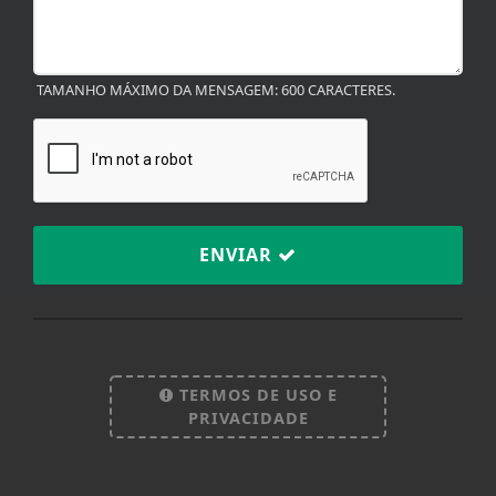
TAMANHO MÁXIMO DA MENSAGEM: 600 CARACTERES.
ENVIAR
Termos de Uso e Privacidade
Esse site utiliza cookies para melhorar sua
experiência de navegação. Ao continuar o acesso,
entendemos que você concorda com nossos Termos
de Uso e Privacidade.
TERMOS DE USO E
PARA MAIS INFORMAÇÕES,
ACESSE NOSSOS TERMOS
PRIVACIDADE
CLICANDO AQUI
PROSSEGUIR