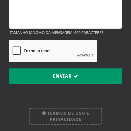
TAMANHO MÁXIMO DA MENSAGEM: 600 CARACTERES.
ENVIAR
Termos de Uso e Privacidade
Esse site utiliza cookies para melhorar sua
experiência de navegação. Ao continuar o acesso,
entendemos que você concorda com nossos Termos
de Uso e Privacidade.
TERMOS DE USO E
PARA MAIS INFORMAÇÕES,
ACESSE NOSSOS TERMOS
PRIVACIDADE
CLICANDO AQUI