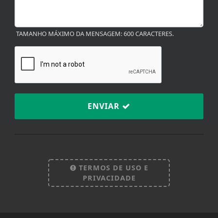
TAMANHO MÁXIMO DA MENSAGEM: 600 CARACTERES.
ENVIAR
Termos de Uso e Privacidade
Esse site utiliza cookies para melhorar sua
experiência de navegação. Ao continuar o acesso,
entendemos que você concorda com nossos Termos
TERMOS DE USO E
de Uso e Privacidade.
PRIVACIDADE
PARA MAIS INFORMAÇÕES,
ACESSE NOSSOS TERMOS
CLICANDO AQUI
PROSSEGUIR