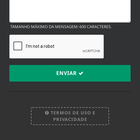
TAMANHO MÁXIMO DA MENSAGEM: 600 CARACTERES.
ENVIAR
Termos de Uso e Privacidade
Esse site utiliza cookies para melhorar sua
experiência de navegação. Ao continuar o acesso,
entendemos que você concorda com nossos Termos
de Uso e Privacidade.
TERMOS DE USO E
PARA MAIS INFORMAÇÕES,
ACESSE NOSSOS TERMOS
PRIVACIDADE
CLICANDO AQUI
PROSSEGUIR