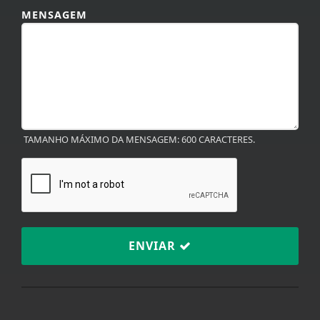
MENSAGEM
TAMANHO MÁXIMO DA MENSAGEM: 600 CARACTERES.
ENVIAR
Termos de Uso e Privacidade
Esse site utiliza cookies para melhorar sua
experiência de navegação. Ao continuar o acesso,