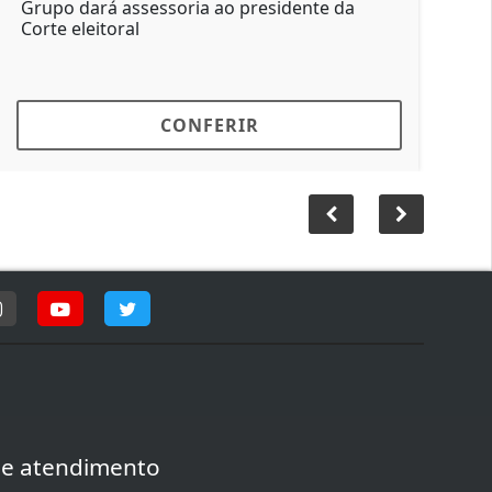
nos anos
rupo dará assessoria ao presidente da
orte eleitoral
Ao encerr
Lorencen
CONFERIR
de atendimento