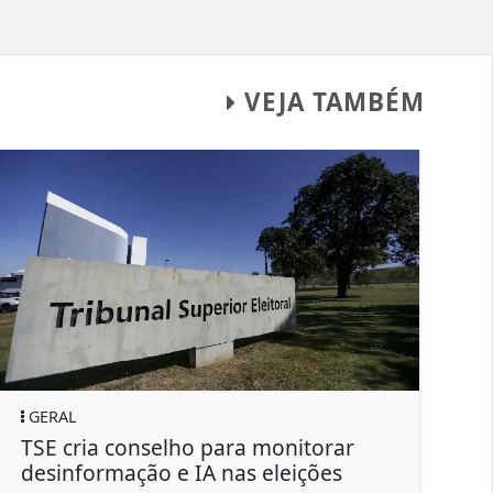
VEJA TAMBÉM
GERAL
SÃO JOR
SE cria conselho para monitorar
São Jor
esinformação e IA nas eleições
históri