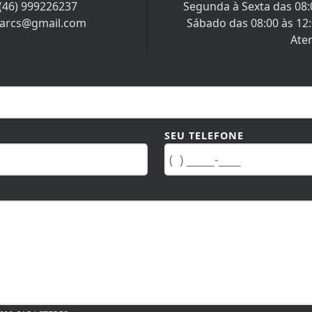
(46) 999226237
Segunda à Sexta das 08:0
iarcs@gmail.com
Sábado das 08:00 às 12
Ate
SEU TELEFONE