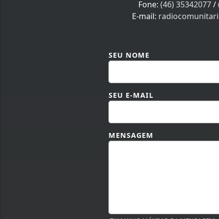
Fone:
(46) 35342077
/
E-mail:
radiocomunitar
SEU NOME
SEU E-MAIL
MENSAGEM