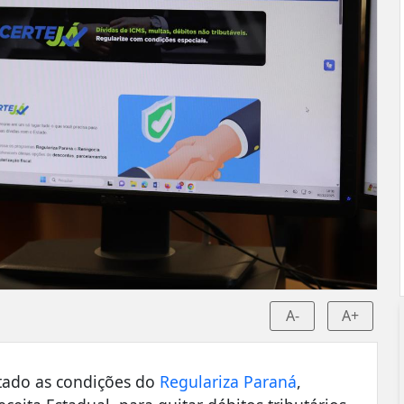
A-
A+
tado as condições do
Regulariza Paraná
,