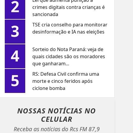
2
Lei que aumenta punição a
crimes digitais contra crianças é
sancionada
3
TSE cria conselho para monitorar
desinformação e IA nas eleições
4
Sorteio do Nota Paraná: veja de
quais cidades são os moradores
que ganharam...
5
RS: Defesa Civil confirma uma
morte e cinco feridos após
ciclone bomba
NOSSAS NOTÍCIAS
NO
CELULAR
Receba as notícias do Rcs FM 87,9