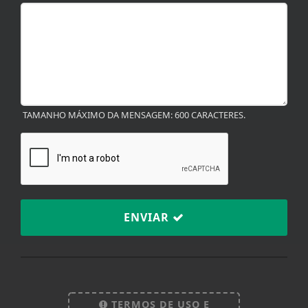
TAMANHO MÁXIMO DA MENSAGEM: 600 CARACTERES.
ENVIAR
Termos de Uso e Privacidade
Esse site utiliza cookies para melhorar sua
experiência de navegação. Ao continuar o acesso,
entendemos que você concorda com nossos Termos
TERMOS DE USO E