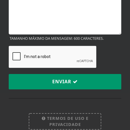
TAMANHO MÁXIMO DA MENSAGEM: 600 CARACTERES.
ENVIAR
Termos de Uso e Privacidade
Esse site utiliza cookies para melhorar sua
experiência de navegação. Ao continuar o acesso,
entendemos que você concorda com nossos Termos
TERMOS DE USO E
de Uso e Privacidade.
PRIVACIDADE
PARA MAIS INFORMAÇÕES,
ACESSE NOSSOS TERMOS