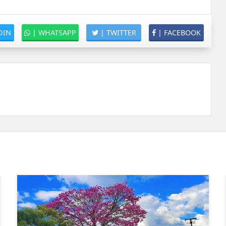
DIN
|
WHATSAPP
|
TWITTER
|
FACEBOOK