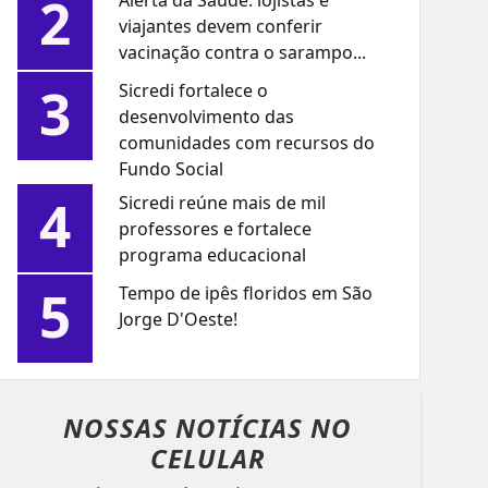
2
Alerta da Saúde: lojistas e
viajantes devem conferir
vacinação contra o sarampo...
3
Sicredi fortalece o
desenvolvimento das
comunidades com recursos do
Fundo Social
4
Sicredi reúne mais de mil
professores e fortalece
programa educacional
5
Tempo de ipês floridos em São
Jorge D'Oeste!
NOSSAS NOTÍCIAS
NO
CELULAR