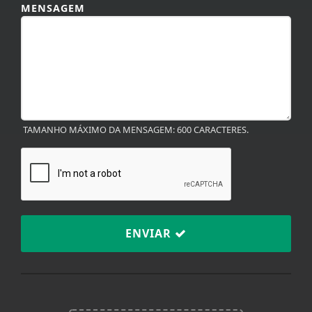
MENSAGEM
TAMANHO MÁXIMO DA MENSAGEM: 600 CARACTERES.
ENVIAR
Termos de Uso e Privacidade
Esse site utiliza cookies para melhorar sua
experiência de navegação. Ao continuar o acesso,
entendemos que você concorda com nossos Termos