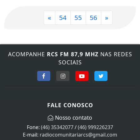
«
54
55
56
»
ACOMPANHE
RCS FM 87,9 MHZ
NAS REDES
SOCIAIS
FALE CONOSCO
Nosso contato
Fone:
(46) 35342077
/
(46) 999226237
E-mail:
radiocomunitariarcs@gmail.com