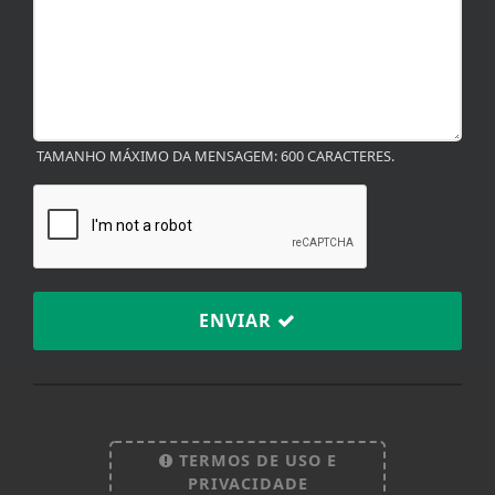
TAMANHO MÁXIMO DA MENSAGEM: 600 CARACTERES.
ENVIAR
Termos de Uso e Privacidade
Esse site utiliza cookies para melhorar sua
experiência de navegação. Ao continuar o acesso,
TERMOS DE USO E
entendemos que você concorda com nossos Termos
PRIVACIDADE
de Uso e Privacidade.