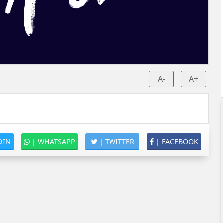
A-
A+
DIN
|
WHATSAPP
|
TWITTER
|
FACEBOOK