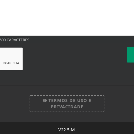
00 CARACTERES.
TERMOS DE USO E
PRIVACIDADE
 experiência de navegação. Ao continuar o acesso, e
cidade.
V22.5-M.
LICANDO AQUI