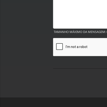
TAMANHO MÁXIMO DA MENSAGEM: 6
Termos de Uso e Privacidade
Esse site utiliza cookies para melhorar sua
concorda com nossos Termos de Uso e Priva
PARA MAIS INFORMAÇÕES,
ACESSE NOSSOS TERMOS C