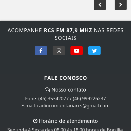
ACOMPANHE
RCS FM 87,9 MHZ
NAS REDES
SOCIAIS
FALE CONOSCO
Nosso contato
Fone:
(46) 35342077
/
(46) 999226237
E-mail:
radiocomunitariarcs@gmail.com
Horário de atendimento
Segunda à Sexta das 08:00 às 18:00 horas de Brasília.
Sábado das 08:00 às 12:00, Domingo e feriados não
Atendemos!