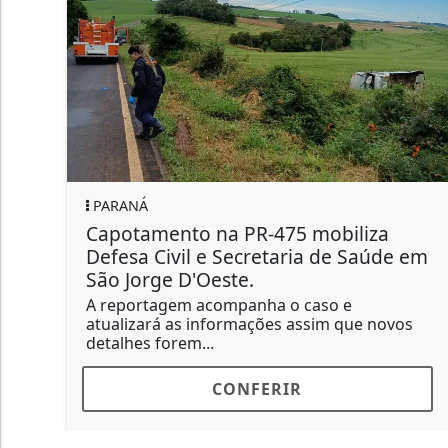
PARANÁ
75 mobiliza
GRANIZO ATINGE COMU
aria de Saúde em
INTERIOR DE MANGUEIR
QUINTA-FEIRA
 o caso e
Até o momento, não há infor
s assim que novos
danos materiais ou pessoas fe
IR
CONFERIR