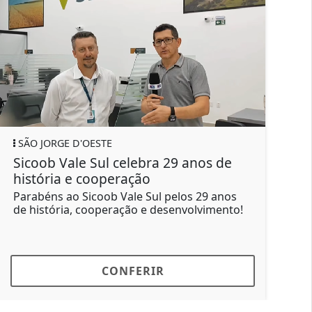
SÃO JORGE D'OESTE
nos de
Prefeitura e Defesa Civil intensific
ações preventivas diante da previs
de chuvas...
 29 anos
lvimento!
A Prefeitura orienta a população a
acompanhar os alertas emitidos pela Def
Civil e pelos...
CONFERIR