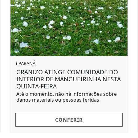
SÃO JORGE D'OESTE
NIDADE DO
Sicoob Vale Sul celebra 29 a
INHA NESTA
história e cooperação
Parabéns ao Sicoob Vale Sul pelos
de história, cooperação e desenvo
mações sobre
ridas
CONFERIR