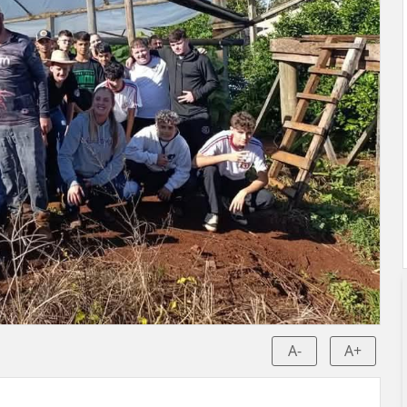
A-
A+